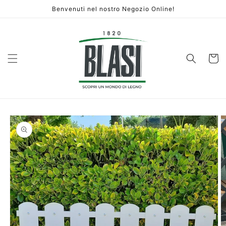
Vai
Benvenuti nel nostro Negozio Online!
direttamente
ai contenuti
Carrello
Passa alle
informazioni
sul prodotto