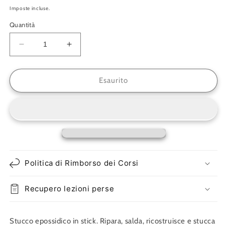
di
Imposte incluse.
listino
Quantità
Diminuisci
Aumenta
quantità
quantità
per
per
Bostik
Bostik
Esaurito
Ripara
Ripara
Pietra
Pietra
-
-
56
56
g
g
Politica di Rimborso dei Corsi
Recupero lezioni perse
Stucco epossidico in stick. Ripara, salda, ricostruisce e stucca