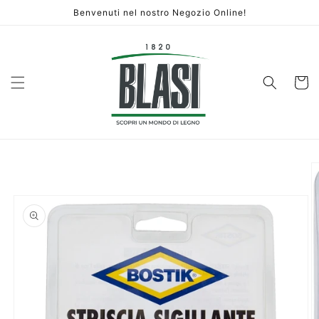
Vai
Benvenuti nel nostro Negozio Online!
direttamente
ai contenuti
Carrello
Passa alle
informazioni
sul prodotto