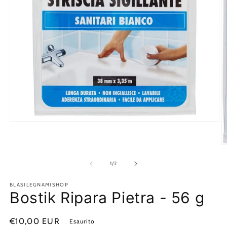
Apri
contenuti
multimediali
1
A
in
c
finestra
m
su
1
/
2
modale
2
in
BLASILEGNAMISHOP
fi
Bostik Ripara Pietra - 56 g
m
Prezzo
€10,00 EUR
Esaurito