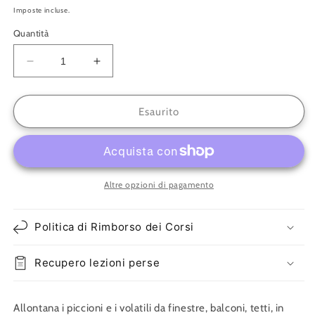
di
Imposte incluse.
listino
Quantità
Diminuisci
Aumenta
quantità
quantità
per
per
Dissuasore
Dissuasore
Esaurito
per
per
volatili
volatili
Altre opzioni di pagamento
Politica di Rimborso dei Corsi
Recupero lezioni perse
Allontana i piccioni e i volatili da finestre, balconi, tetti, in