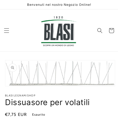
Vai
Benvenuti nel nostro Negozio Online!
direttamente
ai contenuti
Carrello
Passa alle
informazioni
sul prodotto
Apri
contenuti
multimediali
BLASILEGNAMISHOP
Dissuasore per volatili
1
in
finestra
modale
Prezzo
€7,75 EUR
Esaurito