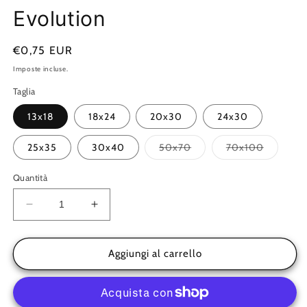
Evolution
Prezzo
€0,75 EUR
di
Imposte incluse.
listino
Taglia
13x18
18x24
20x30
24x30
Variante
Variante
25x35
30x40
50x70
70x100
esaurita
esaurita
o
o
non
non
Quantità
disponibile
disponibi
Diminuisci
Aumenta
quantità
quantità
per
per
Far
Far
Aggiungi al carrello
-
-
Cornice
Cornice
a
a