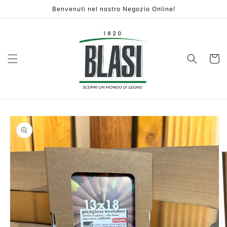
Vai
Benvenuti nel nostro Negozio Online!
direttamente
ai contenuti
Carrello
Passa alle
informazioni
sul prodotto