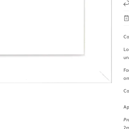
Co
Lo
un
Fo
or
Co
Ap
Pr
2