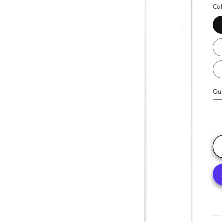
li
Co
Qua