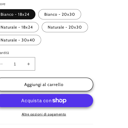
stino
lore
Bianco - 18x24
Bianco - 20x30
Naturale - 18x24
Naturale - 20x30
Naturale - 30x40
ntità
Diminuisci
Aumenta
quantità
quantità
per
per
Far
Far
Aggiungi al carrello
Cornice
Cornice
Delaunay
Delaunay
Altre opzioni di pagamento