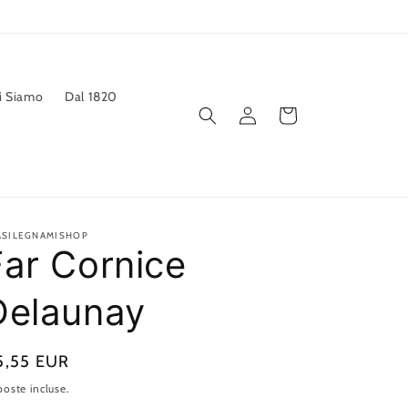
i Siamo
Dal 1820
Accedi
Carrello
ASILEGNAMISHOP
Far Cornice
Delaunay
rezzo
5,55 EUR
oste incluse.