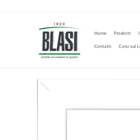
Vai
direttamente
ai contenuti
Home
Prodotti
Contatti
Corsi sul 
Passa alle
informazioni
sul prodotto