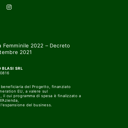
cebook
Instagram
 Femminile 2022 – Decreto
ettembre 2021
 BLASI SRL
00816
beneficiaria del Progetto, finanziato
neration EU, a valere sul
il cui programma di spesa è finalizzato a
ll’Azienda,
e l'espansione del business.