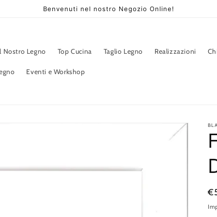
Benvenuti nel nostro Negozio Online!
Il Nostro Legno
Top Cucina
Taglio Legno
Realizzazioni
Ch
Legno
Eventi e Workshop
BL
P
€
di
Imp