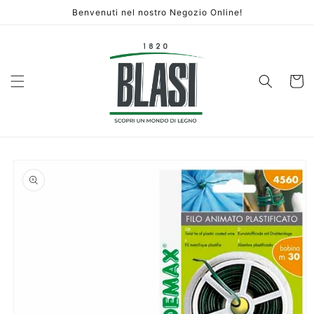
Vai
Benvenuti nel nostro Negozio Online!
direttamente
ai contenuti
Carrello
Passa alle
informazioni
sul prodotto