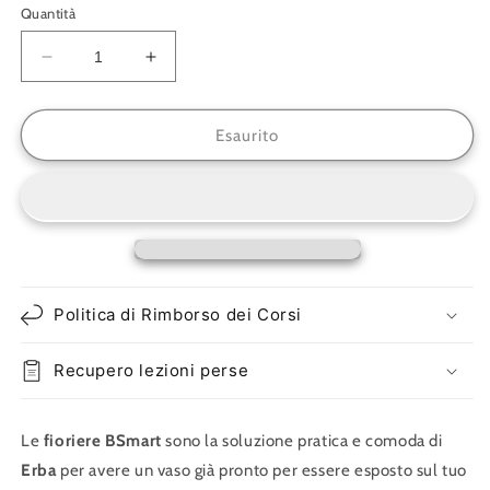
non
non
Quantità
disponibile
disponibile
Diminuisci
Aumenta
quantità
quantità
per
per
Fioriera
Fioriera
Esaurito
per
per
ringhiera
ringhiera
B-
B-
smart
smart
XL
XL
Politica di Rimborso dei Corsi
Recupero lezioni perse
Le
fioriere BSmart
sono la soluzione pratica e comoda di
Erba
per avere un vaso già pronto per essere esposto sul tuo