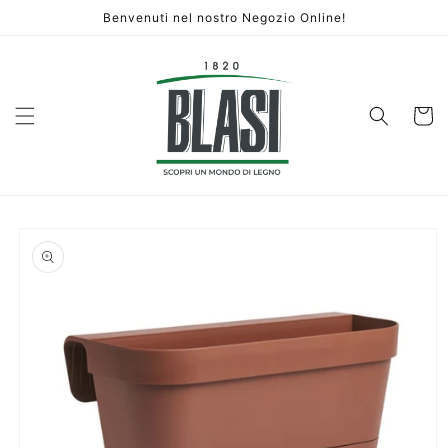
Vai
Benvenuti nel nostro Negozio Online!
direttamente
ai contenuti
Carrello
Passa alle
informazioni
sul prodotto