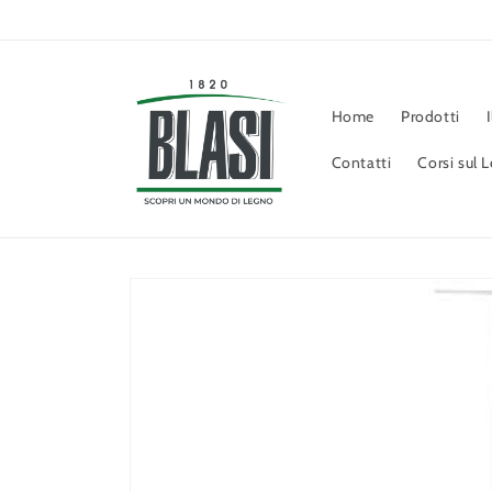
Vai
direttamente
ai contenuti
Home
Prodotti
Contatti
Corsi sul 
Passa alle
informazioni
sul prodotto