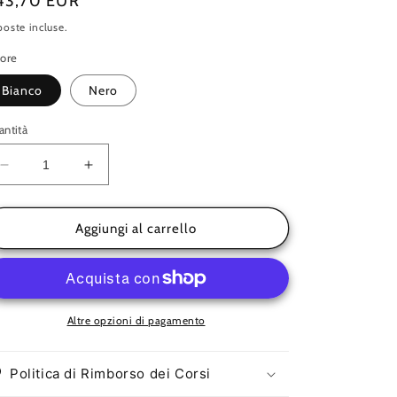
rezzo
43,70 EUR
oste incluse.
stino
lore
Bianco
Nero
ntità
Diminuisci
Aumenta
quantità
quantità
per
per
Gamba
Gamba
Aggiungi al carrello
allungabile
allungabile
per
per
tavoli
tavoli
e
e
mobili
mobili
Altre opzioni di pagamento
Politica di Rimborso dei Corsi