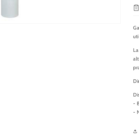
Ga
ut
La
al
pr
Di
Di
- 
- 