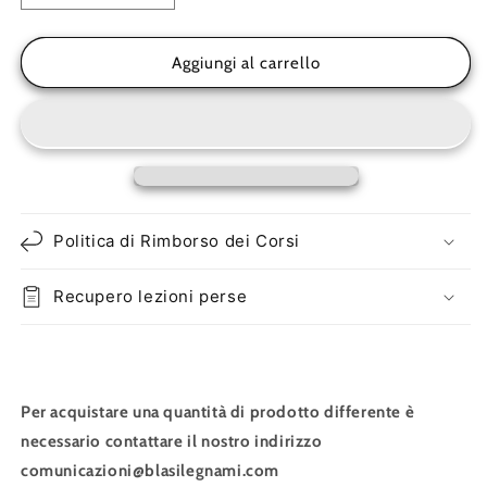
quantità
quantità
per
per
Paglia
Paglia
Aggiungi al carrello
di
di
Vienna
Vienna
H
H
91.4
91.4
cm
cm
-
-
Tessuto
Tessuto
Politica di Rimborso dei Corsi
decorativo
decorativo
naturale
naturale
Recupero lezioni perse
Per acquistare una quantità di prodotto differente è
necessario contattare il nostro indirizzo
comunicazioni@blasilegnami.com