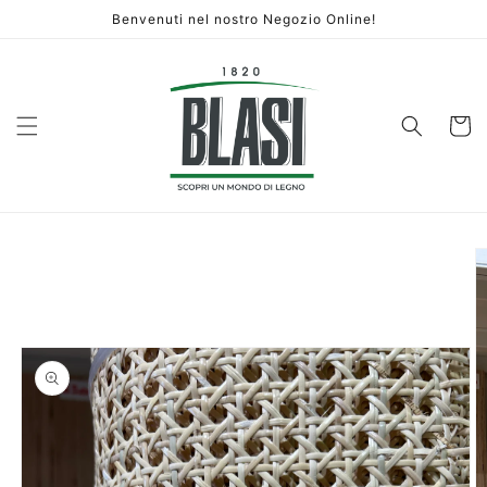
Vai
Benvenuti nel nostro Negozio Online!
direttamente
ai contenuti
Carrello
Passa alle
informazioni
sul prodotto