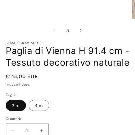
multimediali
1
in
finestra
modale
A
c
m
su
1
/
5
2
in
BLASILEGNAMISHOP
fi
Paglia di Vienna H 91.4 cm -
m
Tessuto decorativo naturale
Prezzo
€145,00 EUR
di
Imposte incluse.
listino
Taglia
2 m
4 m
Quantità
Diminuisci
Aumenta