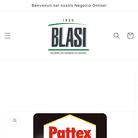
Vai
Benvenuti nel nostro Negozio Online!
direttamente
ai contenuti
Carrello
Passa alle
informazioni
sul prodotto