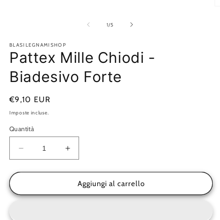
A
c
m
su
1
/
5
2
in
BLASILEGNAMISHOP
fi
Pattex Mille Chiodi -
m
Biadesivo Forte
Prezzo
€9,10 EUR
di
Imposte incluse.
listino
Quantità
Diminuisci
Aumenta
quantità
quantità
per
per
Pattex
Pattex
Aggiungi al carrello
Mille
Mille
Chiodi
Chiodi
-
-