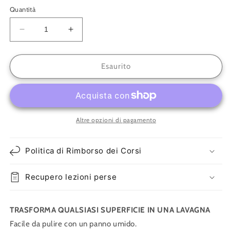
listino
Quantità
Diminuisci
Aumenta
quantità
quantità
per
per
PITTURA
PITTURA
Esaurito
LAVAGNA
LAVAGNA
FLEUR
FLEUR
Altre opzioni di pagamento
Politica di Rimborso dei Corsi
Recupero lezioni perse
TRASFORMA QUALSIASI SUPERFICIE IN UNA LAVAGNA
Facile da pulire con un panno umido.