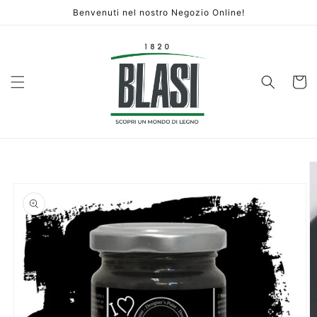
Vai
Benvenuti nel nostro Negozio Online!
direttamente
ai contenuti
Carrello
Passa alle
informazioni
sul prodotto