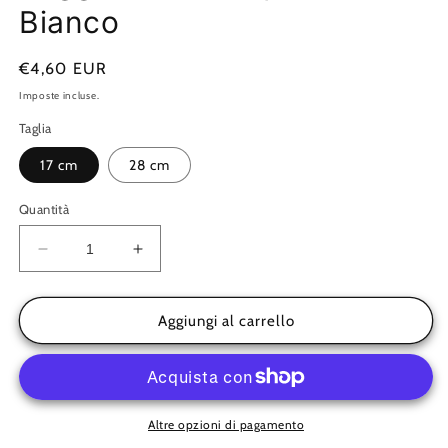
finestra
Bianco
modale
Prezzo
€4,60 EUR
di
Imposte incluse.
listino
Taglia
17 cm
28 cm
Quantità
Diminuisci
Aumenta
quantità
quantità
per
per
Reggimensola
Reggimensola
Aggiungi al carrello
Squadra
Squadra
-
-
Bianco
Bianco
Altre opzioni di pagamento