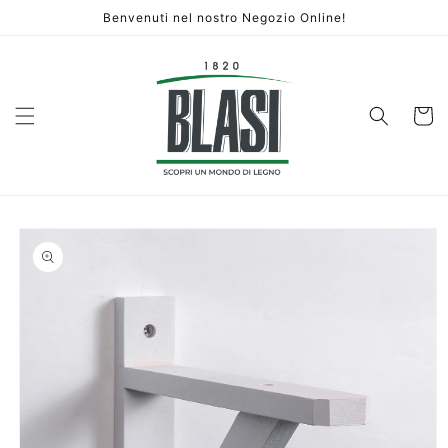
Vai
Benvenuti nel nostro Negozio Online!
direttamente
ai contenuti
Carrello
Passa alle
informazioni
sul prodotto