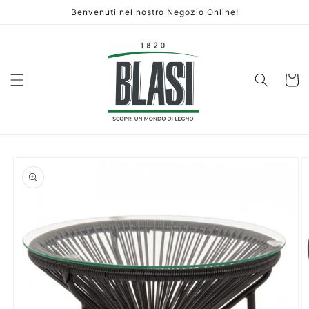
Vai
Benvenuti nel nostro Negozio Online!
direttamente
ai contenuti
Carrello
Passa alle
informazioni
sul prodotto