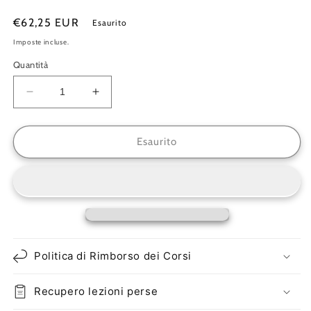
Prezzo
€62,25 EUR
Esaurito
di
Imposte incluse.
listino
Quantità
Diminuisci
Aumenta
quantità
quantità
per
per
Tavolino
Tavolino
Esaurito
da
da
esterno
esterno
Parker
Parker
Politica di Rimborso dei Corsi
Recupero lezioni perse