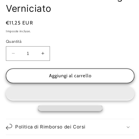
Verniciato
Prezzo
€11,25 EUR
di
Imposte incluse.
listino
Quantità
Diminuisci
Aumenta
quantità
quantità
per
per
Polish
Polish
Aggiungi al carrello
Novecento
Novecento
Per
Per
Legno
Legno
Verniciato
Verniciato
Politica di Rimborso dei Corsi