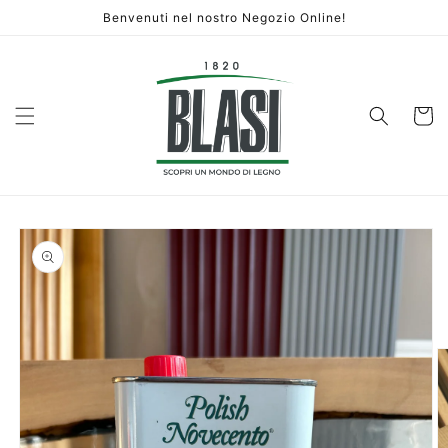
Vai
Benvenuti nel nostro Negozio Online!
direttamente
ai contenuti
Carrello
Passa alle
informazioni
sul prodotto